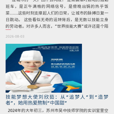
班车，是正午满格的网络信号，是傍晚出锅的热乎饭
菜……这些时刻支撑起人们的日常，让城市的脉搏日复一
日跳动。 这些看似无奇的运转背后，是无数以技能立身
的劳动者。对许多人而言，“世界技能大赛”或许还是个陌
生的名字，但“技能”从不抽象，它构筑着现代生活的根
2026-08-03
基，为社会的进步开拓新的可能。 1950年，西班牙马德
里，24名年轻学徒带着工具走进只有6个项目的赛场。他
们或许不曾预想，那场小小的技能比拼会在日后成长为覆
盖全球的“技能奥林匹克”。一代代青年在这里 […]
技能梦想大使刘欣茹：从“追梦人”到“造梦
者”，她用热爱熬制“中国甜”
2024年的大年初三，苏州市吴中技师学院的实训室里空