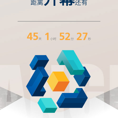
距离
还有
45
1
52
26
天
小时
分
秒