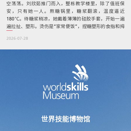
空荡荡。刘欣茹推门而入，整栋教学楼里，除了值班保
安，只有她一人。熬糖锅里，糖浆翻滚，温度逼近
180℃。待糖浆稍凉，她戴着薄薄的硅胶手套，开始一遍
遍拉扯、塑形。烫伤是“家常便饭”，捏糖塑形的食指和拇
指间，已经长出厚厚的茧。 2024年9月，她站上世界技能
2026-07-28
大赛法国里昂的领奖台，为中国拿下了糖艺/西点制作项
目首枚世赛金牌。如今，刘欣茹已是第48届世界技能大赛
国家队教练、技能梦想大使。从电子商务转战糖艺西点，
从国赛第七到世界第一，她用多年 […]
世界技能博物馆