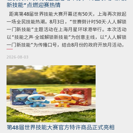
新技能”点燃迎赛热情
距离第48届世界技能大赛开幕还有50天，上海再次掀起
一场全民技能热潮。8月3日，“世赛倒计时50天·人人解锁
一门新技能”主题活动在上海月星环球港举行。本次活动
以“技能之声·全城解锁新技能”为创意主线，以“人人解锁
一门新技能”为传播口号，结合8月份的政府开放月活动，
联动全市16个区优质职业技能培训机构、职业院校等单
2026-08-03
位，构建“1个主会场+16个分会场+N项特色技能挑战”的
全城联动格局，让上海市民在商圈、园区、社区的丰富活
动中学习新技能、感受工匠精神，共同迎接即将在上海举
办的世界技能盛会 […]
第48届世界技能大赛官方特许商品正式亮相