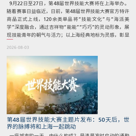
9月22日至27日，第48届世界技能大赛将在上海举办。
随着赛事日益临近，日前，第48届世界技能大赛官方特许
商品正式上线，120余类单品将“技能文化”与“海派美
学”深度融合，通过吉祥物“能能”“巧巧”的灵动形象，展
现技能青年的朝气与活力；以上海经典地标为灵感，彰显
城市独特风韵；通过加入赛事官方LOGO、榫卯匠心纹样
2026-08-03
和技能竞技标识等专属视觉元素，将精益求精的技能精神
融入现代生活。商品品类丰富，不仅有徽章、毛绒玩具等
经典赛事周边与箱包、文具等日常实用好物，更有涵盖非
遗手作、瓷器丝巾、食品 […]
第48届世界技能大赛主题片发布：50天后，世
界的脉搏将和上海一起跳动
一座城市的一天，由什么构成？ 是清晨准时启动的通勤