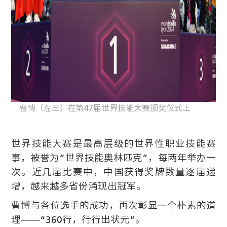
曹博（左三）在第47届世界技能大赛颁奖仪式上
世界技能大赛是最高层级的世界性职业技能赛
事，被誉为“世界技能奥林匹克”，每两年举办一
次。近几届比赛中，中国获得奖牌数量逐届递
增，越来越多省份涌现出冠军。
曹博与各位选手的成功，再次彰显一个朴素的道
理——“360行，行行出状元”。