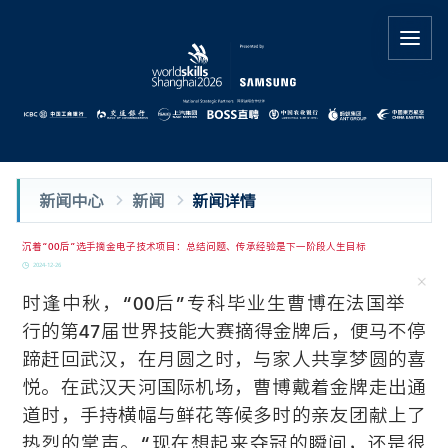
新闻中心
新闻
新闻详情
沉着“00后”选手摘金电子技术项目：总结问题、传承经验是下一阶段人生目标
2024-12-26
时逢中秋，“00后”专科毕业生曹博在法国举
行的第47届世界技能大赛摘得金牌后，便马不停
蹄赶回武汉，在月圆之时，与家人共享梦圆的喜
悦。在武汉天河国际机场，曹博戴着金牌走出通
道时，手持横幅与鲜花等候多时的亲友团献上了
热烈的掌声。“现在想起来夺冠的瞬间，还是很