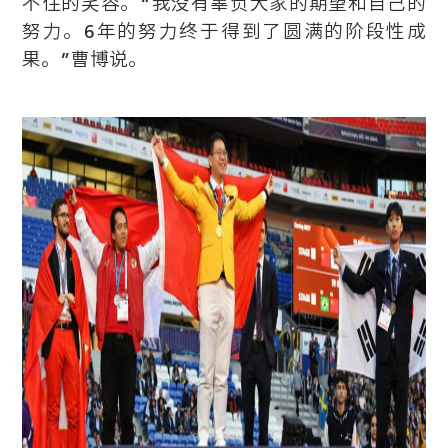
不住的笑容。“我没有辜负大家的期望和自己的
努力。6年的努力终于得到了圆满的阶段性成
果。”曹博说。