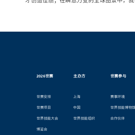
才创造佳绩；在瞬息万变的全球图景中，我
2026世赛
主办方
世赛参与
世赛安排
上海
赛事环境
世赛项目
中国
世界技能博物
世界技能大会
世界技能组织
合作伙伴
博览会