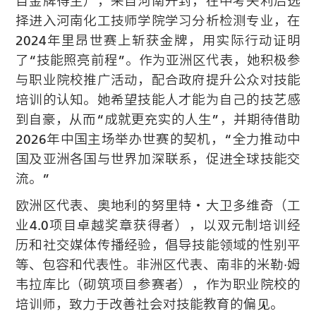
目金牌得主），来自河南开封，在中考失利后选
择进入河南化工技师学院学习分析检测专业，在
2024年里昂世赛上斩获金牌，用实际行动证明
了“技能照亮前程”。作为亚洲区代表，她积极参
与职业院校推广活动，配合政府提升公众对技能
培训的认知。她希望技能人才能为自己的技艺感
到自豪，从而“成就更充实的人生”，并期待借助
2026年中国主场举办世赛的契机，“全力推动中
国及亚洲各国与世界加深联系，促进全球技能交
流。”
欧洲区代表、奥地利的努里特・大卫多维奇（工
业4.0项目卓越奖章获得者），以双元制培训经
历和社交媒体传播经验，倡导技能领域的性别平
等、包容和代表性。非洲区代表、南非的米勒·姆
韦拉库比（砌筑项目参赛者），作为职业院校的
培训师，致力于改善社会对技能教育的偏见。