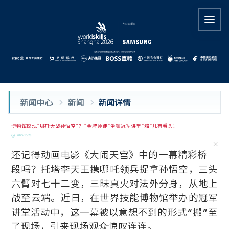
新闻中心
新闻
新闻详情
博物馆惊现“哪吒大战孙悟空”？“金牌师徒”坐镇冠军讲堂“焙”儿有看头！
2025-10-28
还记得动画电影《大闹天宫》中的一幕精彩桥
段吗？托塔李天王携哪吒领兵捉拿孙悟空，三头
六臂对七十二变，三昧真火对法外分身，从地上
战至云端。近日，在世界技能博物馆举办的冠军
讲堂活动中，这一幕被以意想不到的形式“搬”至
了现场，引来现场观众惊叹连连。