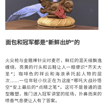
面包和冠军都是“新鲜出炉”的
火尖枪与金箍棒针尖对麦芒，鲜红的混天绫飘逸
缠绕、亮黄的行头和云鞋让人一眼便识“齐天大
圣”；咖啡色的祥云和海浪承托起人物的层
次……一位年轻小伙正在为这座“哪吒大战孙悟
空”安上最后的“点睛之笔”。这可不是普通的造
型雕塑，推门进入冠军讲堂的现场，扑鼻而来的
喷香气息便让人有了答案。