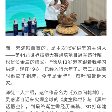
而一旁满眼自豪的，是本次冠军讲堂的主讲人
——第44届世界技能大赛烘焙项目冠军蔡叶昭，
也是侯金辰的师父。“他从13岁起就跟着我学习
烘焙，现在19岁，已经入行六年了。第二届国赛
时他拿了铜牌，今年是金牌”，蔡叶昭告诉大
家。
师徒二人介绍，这件作品名为《双杰闹乾坤》，
灵感源自近来火爆全球的《魔童降世》与《黑神
话悟空》，到最终诞生需经历画稿、3D打印建