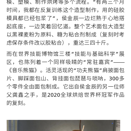
模、塑模、制作烘烤等多个流程。“有两三个月
时间，我都在反复训练这个造型制作，用的硅胶
模具都已经包浆了”，侯金辰一边烂熟于心地搭
起底座，一边笑着回忆道。整个艺术面包大造型
以黑裸麦粉为原料、糖为粘合剂制成（复刻时考
虑保存条件改以胶粘合），重达三四十斤。
而在世界技能博物馆三楼“技能与基础科学”展
区，也陈列着一个同样吸睛的“常驻嘉宾”——
《音乐熊猫》。活灵活现的“功夫熊猫”肩披面包
片、脚踩面包山、背挂面包琵琶与唢呐，300多
个零件全由面包制成。它出自侯金辰的另一位师
父龚鑫之手，是2020全球烘焙世界杯冠军作品
的复刻。