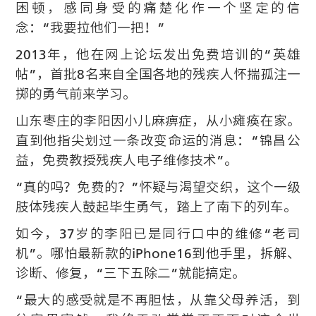
困顿，感同身受的痛楚化作一个坚定的信
念：“我要拉他们一把！”
2013年，他在网上论坛发出免费培训的“英雄
帖”，首批8名来自全国各地的残疾人怀揣孤注一
掷的勇气前来学习。
山东枣庄的李阳因小儿麻痹症，从小瘫痪在家。
直到他指尖划过一条改变命运的消息：“锦昌公
益，免费教授残疾人电子维修技术”。
“真的吗？免费的？”怀疑与渴望交织，这个一级
肢体残疾人鼓起毕生勇气，踏上了南下的列车。
如今，37岁的李阳已是同行口中的维修“老司
机”。哪怕最新款的iPhone16到他手里，拆解、
诊断、修复，“三下五除二”就能搞定。
“最大的感受就是不再胆怯，从靠父母养活，到