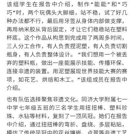
该组学生在报告中介绍，制作“能能”和“巧
巧”时，两个玩偶头大脚细，站不稳，试了好几
种办法都不行，最后用牙签从身体内部做支撑，
再用纳米胶从背后固定，才让它们稳稳站在塑料
杯底。这个作品从构思到完成用了两周多时间，
三人分工合作，有人负责捏泥塑，有人负责切割
瓶身，有人负责整体设计。 “我们想用一个被丢
弃的塑料瓶，做出一座能展示技能、传播环保、
连接非遗的装置。用泥塑展现世界技能大赛的赛
项，如花艺、烘焙和木工。”该组成员在报告中
介绍。
也有队伍选择聚焦非遗文化。同济大学附属七一
中学七年级五班的三名学生用扭扭棒、塑料珍
珠、水钻等材料，复刻了一顶凤冠。她们在报告
中介绍，通过扭扭棒的弯折、盘绕、多层粘贴，
模仿了传统凤冠中的花丝镶嵌、点翠等非遗工艺